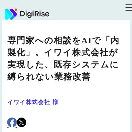
コ
ン
テ
ン
ツ
に
専門家への相談をAIで「内
ス
キ
製化」。イワイ株式会社が
ッ
プ
実現した、既存システムに
縛られない業務改善
イワイ株式会社 様