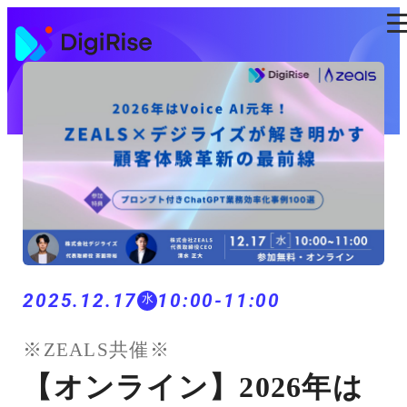
コ
ン
テ
ン
ツ
に
ス
キ
ッ
プ
2025.12.17
10:00-11:00
水
※ZEALS共催※
【オンライン】2026年は