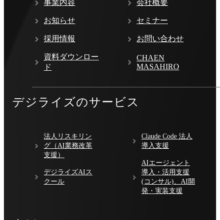
事業内容
会社概要
お知らせ
セミナー
採用情報
お問い合わせ
資料ダウンロー
CHAEN
MASAHIRO
ド
デジライズのサービス
法人リスキリン
Claude Code 法人
グ（AI業務改革
導入支援
支援）
AIエージェント
デジライズAIス
導入・活用支援
クール
(コンサル)、AI開
発・実装支援