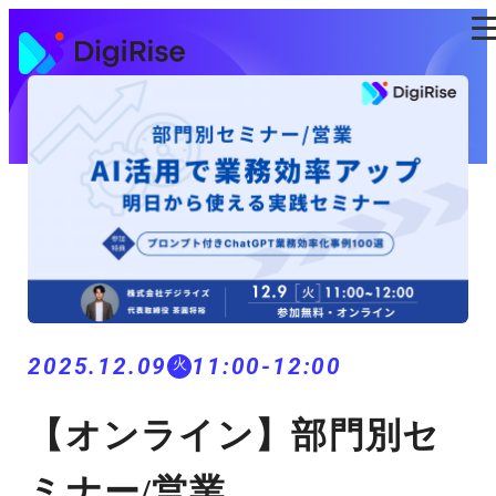
コ
ン
テ
ン
ツ
に
ス
キ
ッ
プ
2025.12.09
11:00-12:00
火
【オンライン】部門別セ
ミナー/営業