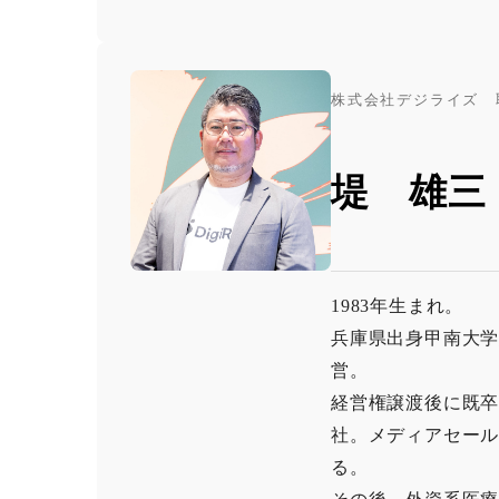
株式会社デジライズ 
堤 雄三
1983年生まれ。
兵庫県出身甲南大
営。
経営権譲渡後に既
社。メディアセー
る。