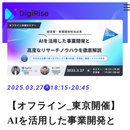
コ
ン
テ
ン
ツ
に
ス
キ
ッ
プ
2025.03.27
18:15-20:45
木
【オフライン_東京開催】
AIを活用した事業開発と