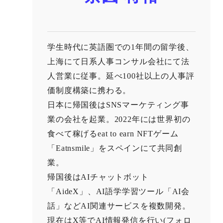
学生時代に英語圏での1年間の留学後、
上海にて日系人事コンサル会社にて法
人営業に従事。延べ100社以上の人事評
価制度構築に携わる。
日本に帰国後はSNSマーケティング事
業の会社を起業。2022年には世界初の
食べて稼げるeat to earn NFTゲーム
「Eatnsmile」をスペインにて共同創
業。
帰国後はAIチャットボット
「AideX」、AI語学学習ツール「AI会
話」などAI関連サービスを複数開発。
現在はX等でAI情報発信を行い(フォロ