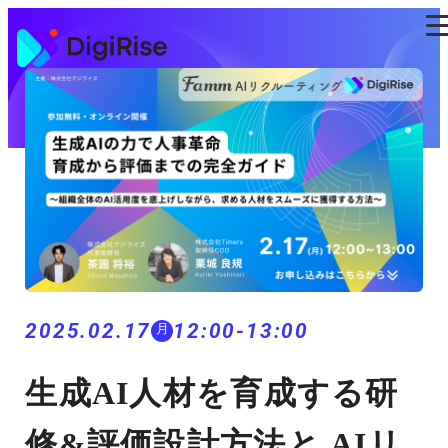
コ
ン
テ
ン
ツ
に
ス
キ
ッ
プ
2025.02.17
12:00-13:00
月
生成AI人材を育成する研
修&評価設計方法と AIリ