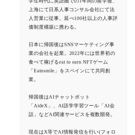
学生時代に英語圏での1年間の留学後、
上海にて日系人事コンサル会社にて法
人営業に従事。延べ100社以上の人事評
価制度構築に携わる。
日本に帰国後はSNSマーケティング事
業の会社を起業。2022年には世界初の
食べて稼げるeat to earn NFTゲーム
「Eatnsmile」をスペインにて共同創
業。
帰国後はAIチャットボット
「AideX」、AI語学学習ツール「AI会
話」などAI関連サービスを複数開発。
現在はX等でAI情報発信を行い(フォロ