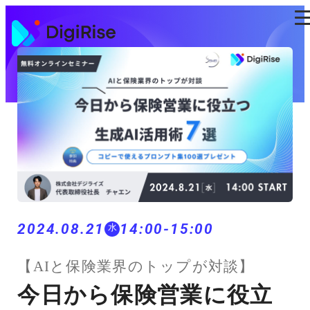
コ
ン
テ
ン
ツ
に
ス
キ
ッ
プ
2024.08.21
14:00-15:00
水
【AIと保険業界のトップが対談】
今日から保険営業に役立