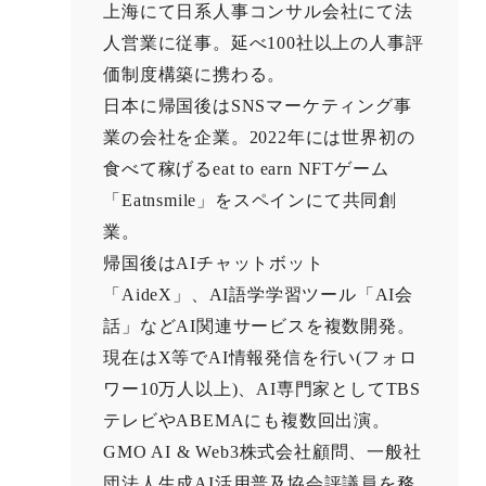
上海にて日系人事コンサル会社にて法
人営業に従事。延べ100社以上の人事評
価制度構築に携わる。
日本に帰国後はSNSマーケティング事
業の会社を企業。2022年には世界初の
食べて稼げるeat to earn NFTゲーム
「Eatnsmile」をスペインにて共同創
業。
帰国後はAIチャットボット
「AideX」、AI語学学習ツール「AI会
話」などAI関連サービスを複数開発。
現在はX等でAI情報発信を行い(フォロ
ワー10万人以上)、AI専門家としてTBS
テレビやABEMAにも複数回出演。
GMO AI & Web3株式会社顧問、一般社
団法人生成AI活用普及協会評議員を務