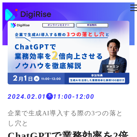
コ
ン
テ
ン
ツ
に
ス
キ
ッ
プ
2024.02.01
11:00-12:00
木
企業で生成AI導入する際の3つの落と
し穴と
ChatGPTで業務効率を2倍