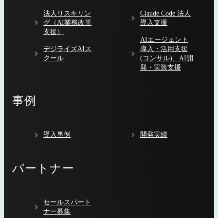
法人リスキリン
Claude Code 法人
グ（AI業務改革
導入支援
支援）
AIエージェント
デジライズAIス
導入・活用支援
クール
(コンサル)、AI開
発・実装支援
事例
導入事例
開発実績
パートナー
セールスパート
ナー募集