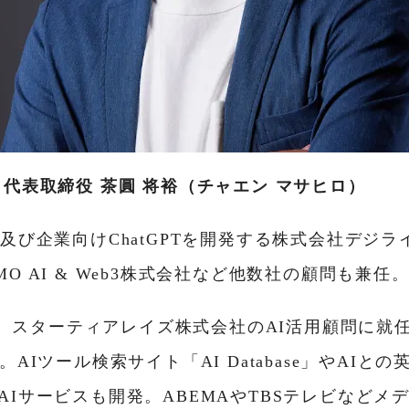
 代表取締役 茶圓 将裕（チャエン マサヒロ）
及び企業向けChatGPTを開発する株式会社デジ
O AI & Web3株式会社など他数社の顧問も兼任
より、スターティアレイズ株式会社のAI活⽤顧問に就任。X
AIツール検索サイト「AI Database」やAIと
AIサービスも開発。ABEMAやTBSテレビなどメ