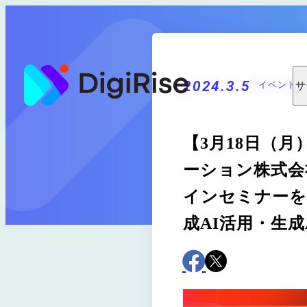
コ
ン
テ
ン
ツ
に
2024.3.5
サ
イベント・
ス
キ
ッ
【3月18日（月
プ
ーション株式会
インセミナーを
成AI活用・生