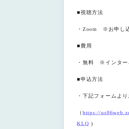
■視聴方法
・Zoom ※お申
■費用
・無料 ※インター
■申込方法
・下記フォームよ
（
https://us06web
KLQ
)