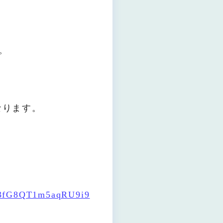
。
なります。
fI3fG8QT1m5aqRU9i9