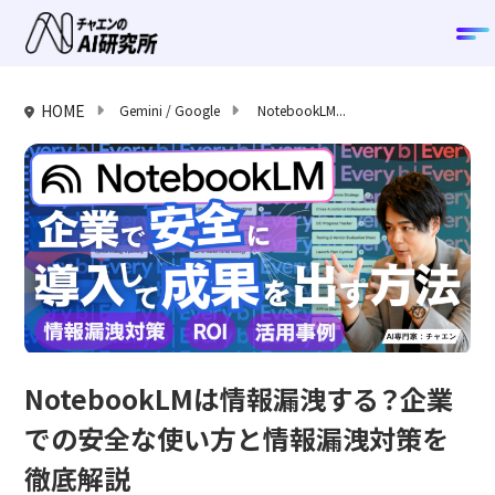
HOME
Gemini / Google
NotebookLM...
カテゴリ
ビジネス
ChatGPT / OpenAI
Claude / Anthropic
Copilot / Microsoft
Gemini / Google
Perplexity
画像生成AI
NotebookLMは情報漏洩する？企業
動画生成AI
での安全な使い方と情報漏洩対策を
資料生成AI
AI開発・バイブコーディング
徹底解説
その他