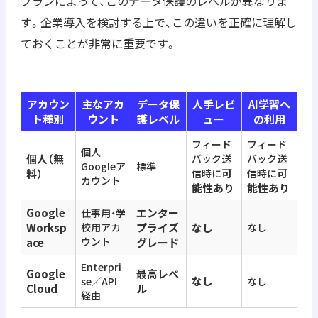
プランによって、このデータ保護のレベルが異なりま
す。企業導入を検討する上で、この違いを正確に理解し
ておくことが非常に重要です。
アカウン
主なアカ
データ保
人手レビ
AI学習へ
ト種別
ウント
護レベル
ュー
の利用
フィード
フィード
個人
個人（無
バック送
バック送
Googleア
標準
可
可
料）
信時に
信時に
カウント
能性あり
能性あり
Google
エンター
仕事用・学
Worksp
校用アカ
プライズ
なし
なし
ウント
ace
グレード
Enterpri
Google
最高レベ
なし
se／API
なし
Cloud
ル
経由