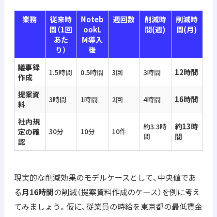
業務
従来時
Noteb
週回数
削減時
削減時
間（1回
ookL
間(週)
間(月)
あた
M導入
り）
後
議事録
12時間
1.5時間
0.5時間
3回
3時間
作成
提案資
16時間
3時間
1時間
2回
4時間
料
社内規
約13時
約3.3時
定の確
30分
10分
10件
間
間
認
現実的な削減効果のモデルケースとして、中央値であ
る
月16時間
の削減（提案資料作成のケース）を例に考え
てみましょう。仮に、従業員の時給を東京都の最低賃金