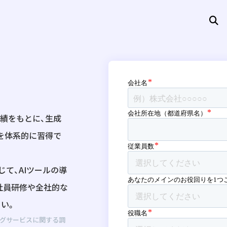
実績をもとに、生成
を体系的に習得で
て、AIツールの導
社員研修や全社的な
さい。
ングサービスに関する調