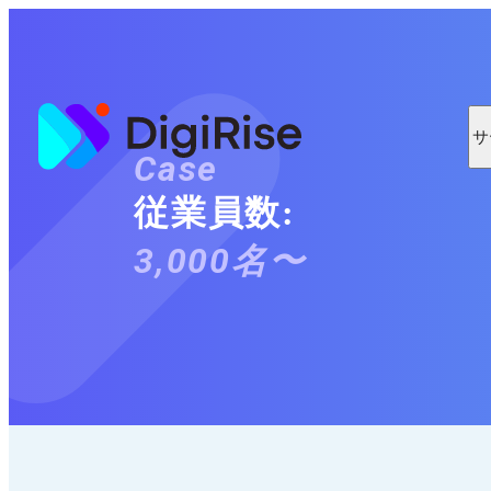
コ
ン
テ
ン
ツ
に
サ
ス
Case
キ
ッ
従業員数:
プ
3,000名〜