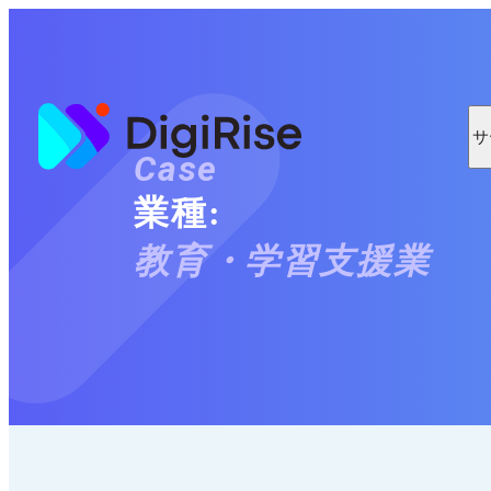
コ
ン
テ
ン
ツ
に
サ
ス
Case
キ
ッ
業種:
プ
教育・学習支援業